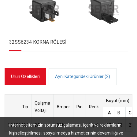
32SS6234 KORNA RÖLESİ
Ürün Özellikleri
Aynı Kategorideki Ürünler (2)
Boyut (mm)
Çalışma
Tip
Amper
Pin
Renk
Voltajı
A
B
C
İnternet sitemizin sorunsuz çalışması, içerik ve reklamların
32SS1424
24V
20A
4
Siyah
27
28
23
kişiselleştirilmesi, sosyal medya hizmetlerinin devamlılığı ve