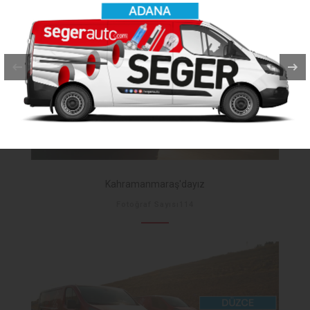
Kahramanmaraş'dayız
Fotoğraf Sayısı114