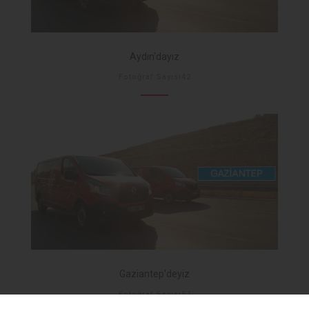
Aydın'dayız
Fotoğraf Sayısı42
Gaziantep'deyiz
Fotoğraf Sayısı57