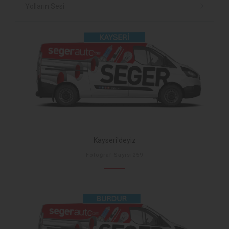
Yolların Sesi
Kayseri'deyiz
Fotoğraf Sayısı259