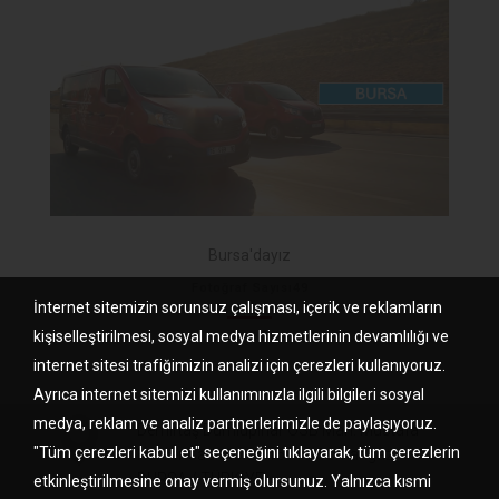
Bursa'dayız
Fotoğraf Sayısı49
İnternet sitemizin sorunsuz çalışması, içerik ve reklamların
kişiselleştirilmesi, sosyal medya hizmetlerinin devamlılığı ve
internet sitesi trafiğimizin analizi için çerezleri kullanıyoruz.
Ayrıca internet sitemizi kullanımınızla ilgili bilgileri sosyal
medya, reklam ve analiz partnerlerimizle de paylaşıyoruz.
Demirtaş Dumlupınar OSB Mah. Mustafa
"Tüm çerezleri kabul et" seçeneğini tıklayarak, tüm çerezlerin
Karaer Cad. No:22 16110 Osmangazi –
BURSA / TÜRKİYE
etkinleştirilmesine onay vermiş olursunuz. Yalnızca kısmi