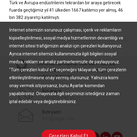
Türk ve Avrupa endüstrilerini tekrardan bir araya getirecek
fuarda geçtiğimiz yıl 41 ülkeden 1667 katılımcı yer almış, 46
bin 382 ziyaretçi katılmıştı.
İnternet sitemizin sorunsuz çalışması, içerik ve reklamların
kişiselleştirilmesi, sosyal medya hizmetlerinin devamlılığı ve
internet sitesi trafiğimizin analizi için çerezleri kullanıyoruz.
Ayrıca internet sitemizi kullanımınızla ilgili bilgileri sosyal
medya, reklam ve analiz partnerlerimizle de paylaşıyoruz.
Demirtaş Dumlupınar OSB Mah. Mustafa
"Tüm çerezleri kabul et" seçeneğini tıklayarak, tüm çerezlerin
Karaer Cad. No:22 16110 Osmangazi –
BURSA / TÜRKİYE
etkinleştirilmesine onay vermiş olursunuz. Yalnızca kısmi
onay vermek istiyorsanız, bunu Ayarlar kısmından
Bizi arayın
yapabilirsiniz. Onayınızla ilgili seçiminizi istediğiniz zaman
+90 (224) 261 03 11
iptal edebilir veya değiştirebilirsiniz.
Bize yazın
info@seger.com
Çerezleri Kabul Et