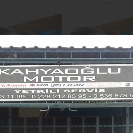
Muğla'dayız
Manisa'dayız
Fotoğraf Sayısı73
Fotoğraf Sayısı118