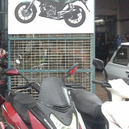
Kahramanmaraş'dayız
Fotoğraf Sayısı114
Bolu'dayız
Fotoğraf Sayısı41