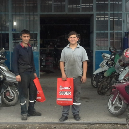
Gaziantep'deyiz
Aydın'dayız
Fotoğraf Sayısı57
Fotoğraf Sayısı42
Zonguldak'tayız
Düzce'deyiz
Fotoğraf Sayısı54
Fotoğraf Sayısı28