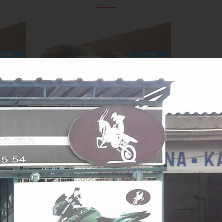
İzmir'deyiz
Fotoğraf Sayısı318