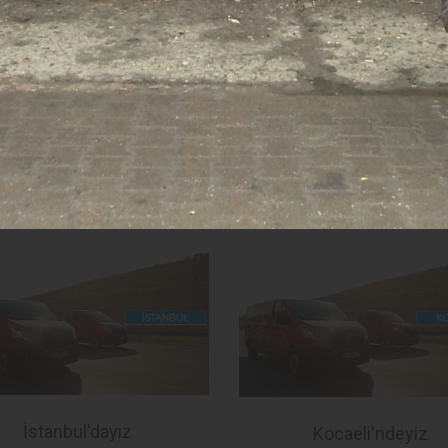
Bartın'dayız
Kastamonu'dayız
Fotoğraf Sayısı26
Fotoğraf Sayısı33
İstanbul'dayız
Kocaeli'ndeyiz