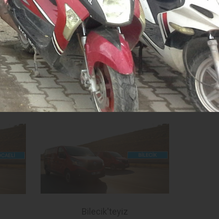
Karabük'deyiz
Fotoğraf Sayısı21
Bilecik'teyiz