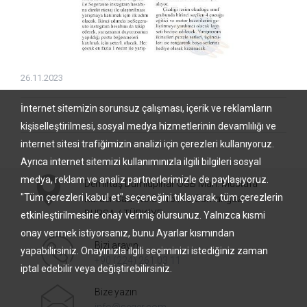
26.11.2023
İnternet sitemizin sorunsuz çalışması, içerik ve reklamların
kişiselleştirilmesi, sosyal medya hizmetlerinin devamlılığı ve
internet sitesi trafiğimizin analizi için çerezleri kullanıyoruz.
Ayrıca internet sitemizi kullanımınızla ilgili bilgileri sosyal
medya, reklam ve analiz partnerlerimizle de paylaşıyoruz.
Demirtaş Dumlupınar OSB Mah. Mustafa
"Tüm çerezleri kabul et" seçeneğini tıklayarak, tüm çerezlerin
Karaer Cad. No:22 16110 Osmangazi –
BURSA / TÜRKİYE
etkinleştirilmesine onay vermiş olursunuz. Yalnızca kısmi
onay vermek istiyorsanız, bunu Ayarlar kısmından
Bizi arayın
yapabilirsiniz. Onayınızla ilgili seçiminizi istediğiniz zaman
+90 (224) 261 03 11
iptal edebilir veya değiştirebilirsiniz.
Bize yazın