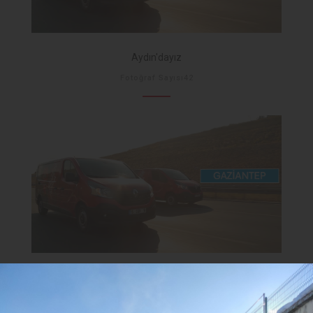
Aydın'dayız
Fotoğraf Sayısı42
Gaziantep'deyiz
Fotoğraf Sayısı57