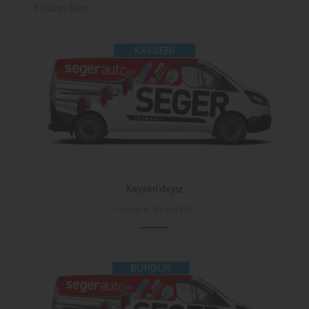
Yolların Sesi
Kayseri'deyiz
Fotoğraf Sayısı259