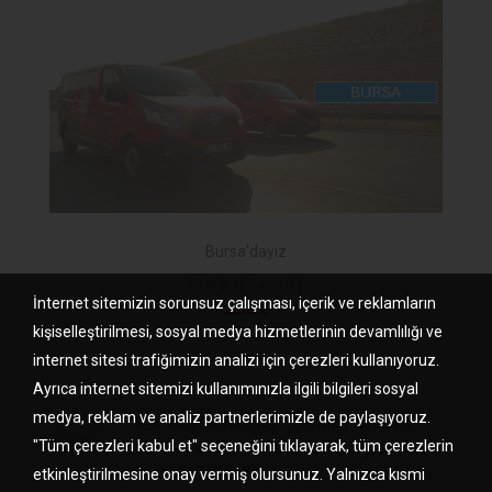
Bursa'dayız
Fotoğraf Sayısı49
İnternet sitemizin sorunsuz çalışması, içerik ve reklamların
kişiselleştirilmesi, sosyal medya hizmetlerinin devamlılığı ve
internet sitesi trafiğimizin analizi için çerezleri kullanıyoruz.
Ayrıca internet sitemizi kullanımınızla ilgili bilgileri sosyal
medya, reklam ve analiz partnerlerimizle de paylaşıyoruz.
Demirtaş Dumlupınar OSB Mah. Mustafa
"Tüm çerezleri kabul et" seçeneğini tıklayarak, tüm çerezlerin
Karaer Cad. No:22 16110 Osmangazi –
BURSA / TÜRKİYE
etkinleştirilmesine onay vermiş olursunuz. Yalnızca kısmi