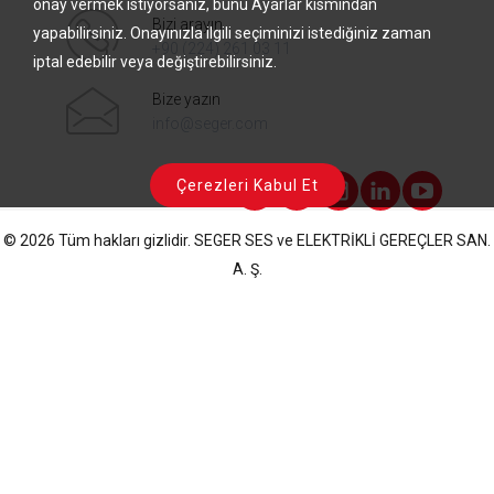
onay vermek istiyorsanız, bunu Ayarlar kısmından
Bizi arayın
yapabilirsiniz. Onayınızla ilgili seçiminizi istediğiniz zaman
+90 (224) 261 03 11
iptal edebilir veya değiştirebilirsiniz.
Bize yazın
info@seger.com
Çerezleri Kabul Et
© 2026 Tüm hakları gizlidir.
SEGER SES ve ELEKTRİKLİ GEREÇLER SAN.
A. Ş.