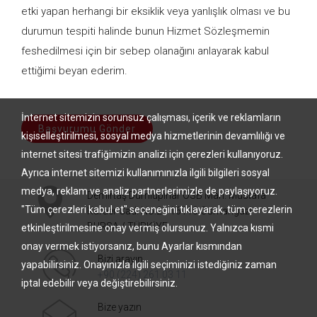
etki yapan herhangi bir eksiklik veya yanlışlık olması ve bu
durumun tespiti halinde bunun Hizmet Sözleşmemin
feshedilmesi için bir sebep olanağını anlayarak kabul
ettiğimi beyan ederim.
İnternet sitemizin sorunsuz çalışması, içerik ve reklamların
Başvurumu Gönder
kişiselleştirilmesi, sosyal medya hizmetlerinin devamlılığı ve
internet sitesi trafiğimizin analizi için çerezleri kullanıyoruz.
Ayrıca internet sitemizi kullanımınızla ilgili bilgileri sosyal
medya, reklam ve analiz partnerlerimizle de paylaşıyoruz.
Demirtaş Dumlupınar OSB Mah. Mustafa
"Tüm çerezleri kabul et" seçeneğini tıklayarak, tüm çerezlerin
Karaer Cad. No:22 16110 Osmangazi –
BURSA / TÜRKİYE
etkinleştirilmesine onay vermiş olursunuz. Yalnızca kısmi
onay vermek istiyorsanız, bunu Ayarlar kısmından
Bizi arayın
yapabilirsiniz. Onayınızla ilgili seçiminizi istediğiniz zaman
+90 (224) 261 03 11
iptal edebilir veya değiştirebilirsiniz.
Bize yazın